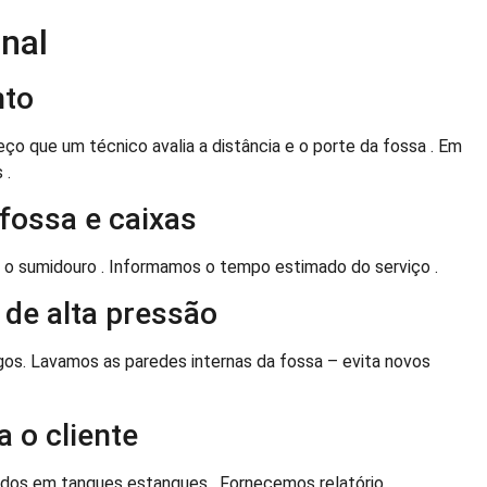
onal
nto
que um técnico avalia a distância e o porte da fossa . Em
 .
 fossa e caixas
 e o sumidouro . Informamos o tempo estimado do serviço .
de alta pressão
os. Lavamos as paredes internas da fossa – evita novos
a o cliente
tados em tanques estanques . Fornecemos relatório