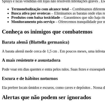
Sprays e iscas vendidas em lojas não resolvem infestações graves . E
Termonebulização com alcance total
– Combinamos diferentes
Busca ativa por ovotecas
– Eliminamos as baratas onde elas r
Produtos com baixa toxicidade
– Garantimos que não haja ri
Monitoramento pós-serviço
– Oferecemos tranquilidade por me
Conheça os inimigos que combatemos
Barata alemã (Blattella germanica)
A barata alemã mede cerca de 1,5 cm . Em poucos meses, uma infestaçã
A mais resistente e assustadora
Pode voar em dias quentes e entra pelos ralos. Suas fezes e exoesquel
Escura e de hábitos noturnos
Ela prefere locais úmidos e escuros, como caves e depósitos . Nossa d
Alertas que não podem ser ignorados