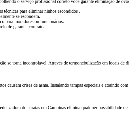
scolhendo o serviço profissional correto você garante eliminação de ovo
 técnicas para eliminar ninhos escondidos .
ealmente se escondem.
sco para moradores ou funcionários.
io de garantia contratual.
o se torna incontrolável. Através de termonebulização em locais de di
etos causam crises de asma. Instalando tampas especiais e atraindo com
edetizadora de baratas em Campinas elimina qualquer possibilidade de r