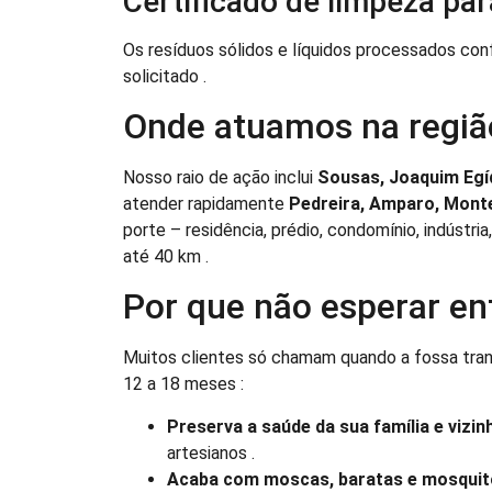
Certificado de limpeza par
Os resíduos sólidos e líquidos processados c
solicitado .
Onde atuamos na regiã
Nosso raio de ação inclui
Sousas, Joaquim Egí
atender rapidamente
Pedreira, Amparo, Mont
porte – residência, prédio, condomínio, indústr
até 40 km .
Por que não esperar en
Muitos clientes só chamam quando a fossa trans
12 a 18 meses :
Preserva a saúde da sua família e vizin
artesianos .
Acaba com moscas, baratas e mosquit