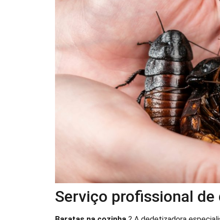
Serviço profissional d
Baratas na cozinha
? A dedetizadora especial