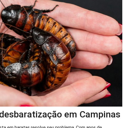
e desbaratização em Campinas
ista em baratas resolve seu problema. Com anos de