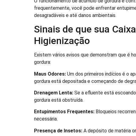
O funcionamento de acúmulo de gordura é contín
frequentemente, você pode enfrentar entupimen
desagradáveis e até danos ambientais.
Sinais de que sua Caix
Higienização
Existem vários avisos que demonstram que é ho
gordura:
Maus Odores:
Um dos primeiros indícios é o ap
gordura está depositada e começando de degr
Drenagem Lenta:
Se a efluente está escoando 
gordura está obstruída.
Entupimentos Frequentes:
Bloqueios recorrent
necessária.
Presença de Insetos:
A depósito de matéria or