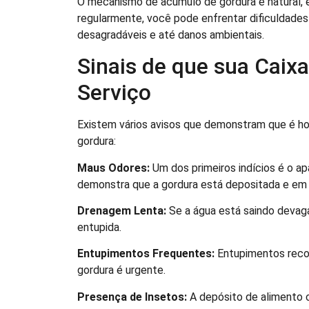
O mecanismo de acúmulo de gordura é natural, e 
regularmente, você pode enfrentar dificuldade
desagradáveis e até danos ambientais.
Sinais de que sua Caix
Serviço
Existem vários avisos que demonstram que é hor
gordura:
Maus Odores:
Um dos primeiros indícios é o a
demonstra que a gordura está depositada e e
Drenagem Lenta:
Se a água está saindo devagar
entupida.
Entupimentos Frequentes:
Entupimentos recor
gordura é urgente.
Presença de Insetos:
A depósito de alimento c