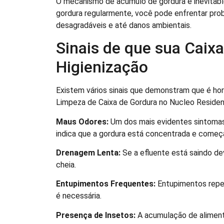
O mecanismo de acúmulo de gordura é inevitabl
gordura regularmente, você pode enfrentar pro
desagradáveis e até danos ambientais.
Sinais de que sua Caix
Higienização
Existem vários sinais que demonstram que é hor
Limpeza de Caixa de Gordura no Nucleo Residencia
Maus Odores:
Um dos mais evidentes sintomas
indica que a gordura está concentrada e come
Drenagem Lenta:
Se a efluente está saindo dev
cheia.
Entupimentos Frequentes:
Entupimentos repet
é necessária.
Presença de Insetos:
A acumulação de alimento