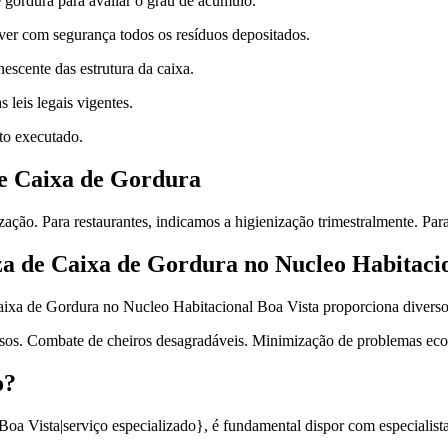
gordura para avaliar o grau de acúmulo.
ver com segurança todos os resíduos depositados.
escente das estrutura da caixa.
leis legais vigentes.
to executado.
e Caixa de Gordura
ização. Para restaurantes, indicamos a higienização trimestralmente. Par
a de Caixa de Gordura no Nucleo Habitacio
aixa de Gordura no Nucleo Habitacional Boa Vista proporciona divers
osos. Combate de cheiros desagradáveis. Minimização de problemas eco
o?
oa Vista|serviço especializado}, é fundamental dispor com especialista