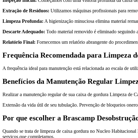
Inspeção Inicial:
Começamos com uma vistoria profunda da caixa de 
Extração de Resíduos:
Utilizamos máquinas profissionais para remo
Limpeza Profunda:
A higienização minuciosa elimina material reman
Descarte Adequado:
Todo material removido é eliminado seguindo as 
Relatório Final:
Fornecemos um relatório abrangente do procedimen
Frequência Recomendada para Limpeza d
A frequência ideal para manutenção está relacionada ao escala de util
Benefícios da Manutenção Regular Limpez
Realizar a manutenção regular de sua caixa de gordura Limpeza de C
Extensão da vida útil de seu tubulação. Prevenção de bloqueios oner
Por que escolher a Brascamp Desobstruçã
Quando se trata de limpeza de caixa gordura no Nucleo Habitacional B
serviços que completamos.