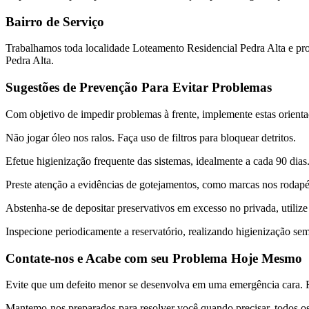
Bairro de Serviço
Trabalhamos toda localidade Loteamento Residencial Pedra Alta e pro
Pedra Alta.
Sugestões de Prevenção Para Evitar Problemas
Com objetivo de impedir problemas à frente, implemente estas orienta
Não jogar óleo nos ralos. Faça uso de filtros para bloquear detritos.
Efetue higienização frequente das sistemas, idealmente a cada 90 dias
Preste atenção a evidências de gotejamentos, como marcas nos rodapé
Abstenha-se de depositar preservativos em excesso no privada, utilize
Inspecione periodicamente a reservatório, realizando higienização sem
Contate-nos e Acabe com seu Problema Hoje Mesmo
Evite que um defeito menor se desenvolva em uma emergência cara. F
Mantemo-nos preparados para resolver você quando precisar, todos os 