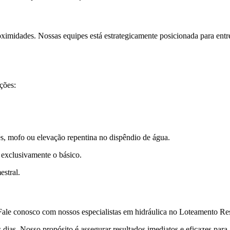
ximidades. Nossas equipes está estrategicamente posicionada para entr
ções:
.
s, mofo ou elevação repentina no dispêndio de água.
 exclusivamente o básico.
estral.
ale conosco com nossos especialistas em hidráulica no Loteamento Resi
dias. Nosso propósito é assegurar resultados imediatos e eficazes para