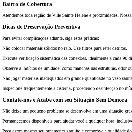
Bairro de Cobertura
Atendemos toda região de Ville Sainte Helene e proximidades. Nossas 
Dicas de Preservação Preventiva
Para evitar complicações adiante, siga estas práticas:
Não colocar materiais sólidos no ralo. Use filtros para reter detritos.
Execute verificação sistemática das conexões, idealmente a cada 90 di
Observe a indícios de umidade, como manchas nas estruturas, odor ou
Não jogar materiais inadequados em grande quantidade no vaso sanitár
Inspecione frequentemente a cisterna, procedendo desinfecção no mí
Contate-nos e Acabe com seu Situação Sem Demora
Não deixe um pequeno problema se desenvolva em uma situação grave.
Permanecemos disponíveis para ajudar você a qualquer hora, inclusive 
Peça agora mesmo seu orçamento gratuito e comprove a qualidade dos n