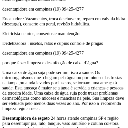
desentupidora em campinas (19) 99425-4277
Encanador : Vazamentos, troca de chuveiro, reparo em valvula hidra
(descarga), conserto em geral, revisão hidráulica.
Eletricista : curtos, consertos e manutenção.
Dedetizadora : insetos, ratos e cupins controle de pragas
desentupidora em campinas (19) 99425-4277
por que fazer limpeza e desinfecção de caixa d’água?
Uma caixa de água suja pode ser um risco a saude. Os
microorganismos que chegam pela água ou por minusculas frestas
na tampa,ou ainda levados por insetos, se tornam uma ameaça á
saude. Esta ameaça é maior se a água é servida a crianças e pessoas
da terceira idade. Uma caixa de água suja pode trazer problemas
dermatológicas como micoses e manchas na pele. Sua limpeza deve
ser efetuada pelo menos duas vezes ao ano. Por isso a recomenda
limpeza regular nela.
Desentupidora de esgoto
24 horas atende campinas SP e região
para desentupir pia, ralo, tanque, vaso sanitário e coluna coletora.