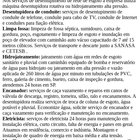
Nos serviços de desentupimento de rede de esgoto a empresa utiliza
máquina desentupidora rotativa ou hidrojateamento alta pressão.
Desentupidora de conduíte:
serviços de desentupimento de
conduíte de telefone, conduíte para cabo de TV, conduíte de Internet
e conduítes para fiação elétrica.
Limpa fossa:
limpeza de fossa séptica, sumidouro, caixa de
gordura, poço, esgotamento e limpeza de esgoto e inundação em
poço de elevador com caminhão auto vácuo capacitado de 7 até 15
metros cúbicos. Serviços de transporte e descarte junto a SANASA
e CETESB .
Hidrojateamento:
jateamento com água em redes de esgoto
sanitário e pluvial com caminhão equipado de bomba e reservatório
de água para hidrojato ou jateamento em alta pressão e vazão
aplicada de 260 litros de água por minuto em tubulações de PVC,
ferro, galeria de cimento, bueiro, caixa de inspeção e gordura,
atendemos 24 horas em SP.
Encanador:
serviços de caça vazamento e reparos em canos de
válvula de descarga, registro, torneira, sifão, ralo e encanamentos. A
desentupidora realiza serviços de troca de coluna de esgoto, água
potável e pluvial. Economize água, solicite serviço de encanador e
caça vazamento para verificação e manutenção no encanamento.
Eletricista:
serviços de eletricista 24 horas para manutenção em
instalação elétrica, curto circuito, falta de energia e panes em geral.
Atuamos em residência, comercio e indústria. Montagem e
instalação de quadro de energia em baixa média e alta tensão.