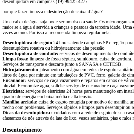
desentupidora em campinas (19) 99425-4277
por que fazer limpeza e desinfecção de caixa d’água?
Uma caixa de água suja pode ser um risco a saude. Os microorganism
maior se a água é servida a crianças e pessoas da terceira idade. Um
vezes ao ano. Por isso a recomenda limpeza regular nela.
Desentupidora de esgoto
24 horas atende campinas SP e região para d
desentupidora rotativa ou hidrojateamento alta pressão.
Desentupidora de conduíte:
serviços de desentupimento de conduíte d
Limpa fossa:
limpeza de fossa séptica, sumidouro, caixa de gordura
Serviços de transporte e descarte junto a SANASA e CETESB .
Hidrojateamento:
jateamento com água em redes de esgoto sanitário 
litros de água por minuto em tubulações de PVC, ferro, galeria de ci
Encanador:
serviços de caça vazamento e reparos em canos de válvula
pluvial. Economize água, solicite serviço de encanador e caça vazam
Eletricista:
serviços de eletricista 24 horas para manutenção em instal
quadro de energia em baixa média e alta tensão.
Manilha arriada:
caixa de esgoto entupida por motivo de manilha arr
trecho com problemas. Serviços rápidos e limpos para desentupir ou r
Dicas da desentupidora :
cuidados com a rede de esgoto de sua casa
afastamos de nós através da lata de lixo, vasos sanitários, pias e ralo
Desentupimento