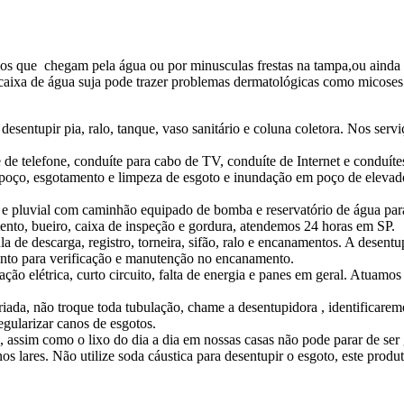
os que chegam pela água ou por minusculas frestas na tampa,ou ainda 
a caixa de água suja pode trazer problemas dermatológicas como micose
esentupir pia, ralo, tanque, vaso sanitário e coluna coletora. Nos ser
e telefone, conduíte para cabo de TV, conduíte de Internet e conduítes 
, poço, esgotamento e limpeza de esgoto e inundação em poço de elevad
e pluvial com caminhão equipado de bomba e reservatório de água para
mento, bueiro, caixa de inspeção e gordura, atendemos 24 horas em SP.
 de descarga, registro, torneira, sifão, ralo e encanamentos. A desentup
ento para verificação e manutenção no encanamento.
ação elétrica, curto circuito, falta de energia e panes em geral. Atuamo
iada, não troque toda tubulação, chame a desentupidora , identificarem
egularizar canos de esgotos.
, assim como o lixo do dia a dia em nossas casas não pode parar de se
s nos lares. Não utilize soda cáustica para desentupir o esgoto, este prod